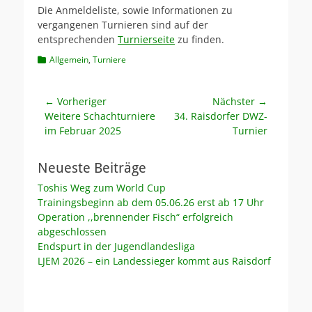
Die Anmeldeliste, sowie Informationen zu
vergangenen Turnieren sind auf der
entsprechenden
Turnierseite
zu finden.
Kategorien
Allgemein
,
Turniere
Beitragsnavigation
← Vorheriger
Nächster →
Vorheriger
Nächster
Weitere Schachturniere
34. Raisdorfer DWZ-
Beitrag:
Beitrag:
im Februar 2025
Turnier
Neueste Beiträge
Toshis Weg zum World Cup
Trainingsbeginn ab dem 05.06.26 erst ab 17 Uhr
Operation ,,brennender Fisch“ erfolgreich
abgeschlossen
Endspurt in der Jugendlandesliga
LJEM 2026 – ein Landessieger kommt aus Raisdorf