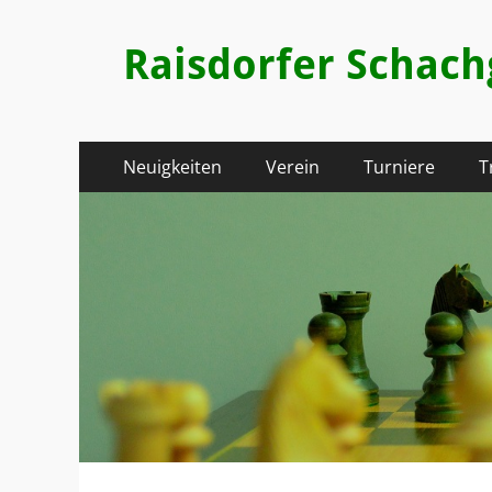
Raisdorfer Schac
Primäres
Zum
Neuigkeiten
Verein
Turniere
T
Inhalt
Menü
springen