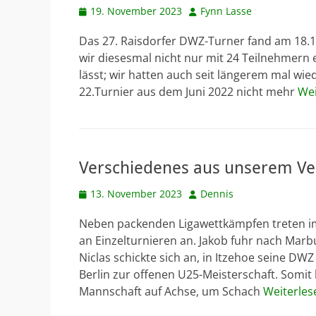
Veröffentlicht
Autor
19. November 2023
Fynn Lasse
am
Das 27. Raisdorfer DWZ-Turner fand am 18.11
wir diesesmal nicht nur mit 24 Teilnehmern 
lässt; wir hatten auch seit längerem mal wi
22.Turnier aus dem Juni 2022 nicht mehr
Wei
Verschiedenes aus unserem Ve
Veröffentlicht
Autor
13. November 2023
Dennis
am
Neben packenden Ligawettkämpfen treten im
an Einzelturnieren an. Jakob fuhr nach Marb
Niclas schickte sich an, in Itzehoe seine D
Berlin zur offenen U25-Meisterschaft. Somi
Mannschaft auf Achse, um Schach
Weiterles