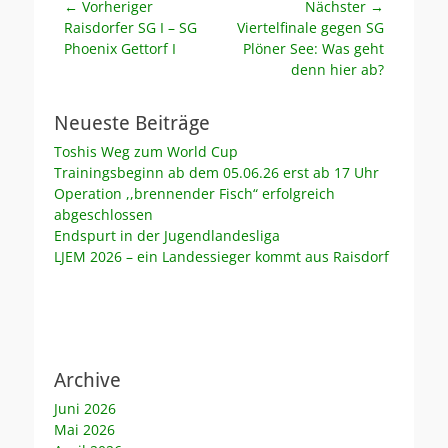
Beitragsnavigation
← Vorheriger
Nächster →
Vorheriger
Nächster
Raisdorfer SG I – SG
Viertelfinale gegen SG
Beitrag:
Beitrag:
Phoenix Gettorf I
Plöner See: Was geht
denn hier ab?
Neueste Beiträge
Toshis Weg zum World Cup
Trainingsbeginn ab dem 05.06.26 erst ab 17 Uhr
Operation ,,brennender Fisch“ erfolgreich
abgeschlossen
Endspurt in der Jugendlandesliga
LJEM 2026 – ein Landessieger kommt aus Raisdorf
Archive
Juni 2026
Mai 2026