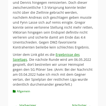
und Dennis hingegen remisierten. Doch dieser
zwischenzeitliche 1:3-Vorsprung konnte leider
nicht über die Ziellinie gebracht werden,
nachdem Andreas sich geschlagen geben musste
und Fynn Lasse sich auf remis einigte. Gregor
konnte seine verlorene Stellung nicht mehr retten,
Viktorian hingegen sein Endspiel definitiv nicht
verlieren und sicherte damit am Ende das 4:4
Unentschieden. Gegen DWZ-favorisierte
Kontrahenten beileibe kein schlechtes Ergebnis.
Unter dem Link gibt es die
Ergebnisse des
Spieltags
. Die nächste Runde wird am 06.05.2022
gespielt, dort bestreiten wir unser Heimspiel
gegen den SG Plöner See. (Anm: Bei der Nachricht
am 03.04.2022 habe ich mich mit dem Gegner
vertan, der Spielplan der restlichen Liga wurde
ordentlich durcheinander gewürfelt.)
Kategorien
Allgemein
Beitragsnavigation
← Vorheriger
Nächster →