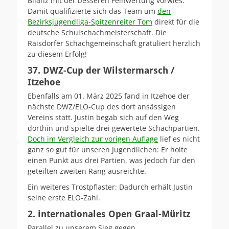
Bilanz mit der besseren Feinwertung vorwies.
Damit qualifizierte sich das Team um
den
Bezirksjugendliga-Spitzenreiter Tom
direkt für die
deutsche Schulschachmeisterschaft. Die
Raisdorfer Schachgemeinschaft gratuliert herzlich
zu diesem Erfolg!
37. DWZ-Cup der Wilstermarsch /
Itzehoe
Ebenfalls am 01. März 2025 fand in Itzehoe der
nächste DWZ/ELO-Cup des dort ansässigen
Vereins statt. Justin begab sich auf den Weg
dorthin und spielte drei gewertete Schachpartien.
Doch im Vergleich zur vorigen Auflage
lief es nicht
ganz so gut für unseren Jugendlichen: Er holte
einen Punkt aus drei Partien, was jedoch für den
geteilten zweiten Rang ausreichte.
Ein weiteres Trostpflaster: Dadurch erhält Justin
seine erste ELO-Zahl.
2. internationales Open Graal-Müritz
Parallel zu unserem Sieg gegen