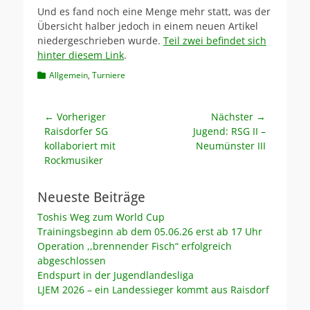
Und es fand noch eine Menge mehr statt, was der
Übersicht halber jedoch in einem neuen Artikel
niedergeschrieben wurde.
Teil zwei befindet sich
hinter diesem Link
.
Kategorien
Allgemein
,
Turniere
Beitragsnavigation
← Vorheriger
Nächster →
Vorheriger
Nächster
Raisdorfer SG
Jugend: RSG II –
Beitrag:
Beitrag:
kollaboriert mit
Neumünster III
Rockmusiker
Neueste Beiträge
Toshis Weg zum World Cup
Trainingsbeginn ab dem 05.06.26 erst ab 17 Uhr
Operation ,,brennender Fisch“ erfolgreich
abgeschlossen
Endspurt in der Jugendlandesliga
LJEM 2026 – ein Landessieger kommt aus Raisdorf