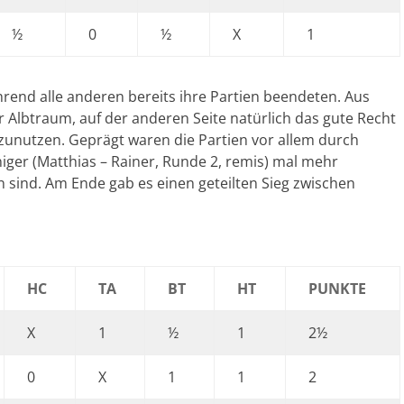
½
0
½
X
1
hrend alle anderen bereits ihre Partien beendeten. Aus
er Albtraum, auf der anderen Seite natürlich das gute Recht
uszunutzen. Geprägt waren die Partien vor allem durch
iger (Matthias – Rainer, Runde 2, remis) mal mehr
n sind. Am Ende gab es einen geteilten Sieg zwischen
HC
TA
BT
HT
PUNKTE
X
1
½
1
2½
0
X
1
1
2