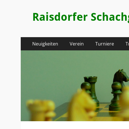
Raisdorfer Schac
Primäres
Zum
Neuigkeiten
Verein
Turniere
T
Inhalt
Menü
springen