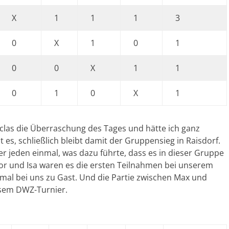
X
1
1
1
3
0
X
1
0
1
0
0
X
1
1
0
1
0
X
1
iclas die Überraschung des Tages und hätte ich ganz
ut es, schließlich bleibt damit der Gruppensieg in Raisdorf.
er jeden einmal, was dazu führte, dass es in dieser Gruppe
tor und Isa waren es die ersten Teilnahmen bei unserem
mal bei uns zu Gast. Und die Partie zwischen Max und
iesem DWZ-Turnier.