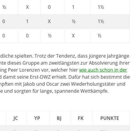
½
X
0
1
1½
0
1
X
½
1½
0
0
½
X
½
dliche spielten. Trotz der Tendenz, dass jüngere Jahrgänge
hte dieses Gruppe am zweitlängsten zur Absolvierung ihrer
ging Peer Lorenzen vor, welcher hier
wie auch schon in der
 damit seine Erst-DWZ erhielt. Dafür hat sich bestimmt die
ämpften mit Jakob und Oscar zwei Wiederholungstäter und
te und sorgten für lange, spannende Wettkämpfe.
JC
YP
BJ
FK
PUNKTE