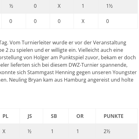
½
0
X
1
1½
0
0
0
X
0
 Tag. Vom Turnierleiter wurde er vor der Veranstaltung
e 2 zu spielen und er willigte ein. Vielleicht auch eine
rstellung von Holger am Punktspiel zuvor, bekam er doch
pieler lieferten sich bei diesem DWZ-Turnier spannende,
 konnte sich Stammgast Henning gegen unseren Youngster
en. Neuling Bryan kam aus Hamburg angereist und holte
PL
JS
SB
OR
PUNKTE
X
½
1
1
2½