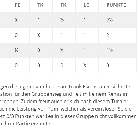
FE
TK
FK
LC
PUNKTE
X
1
½
1
2½
0
X
1
1
2
½
0
X
1
1½
0
0
0
X
0
egen die Jugend von heute an. Frank Eschenauer sicherte
tuation für den Gruppensieg und ließ mit einem Remis im
nbrennen. Zudem freut auch er sich nach diesem Turnier
h die Leistung von Tom, welcher als vereinsloser Spieler
tz 0/3 Punkten war Lea in dieser Gruppe nicht vollkommen
ihrer Partie erzählte.