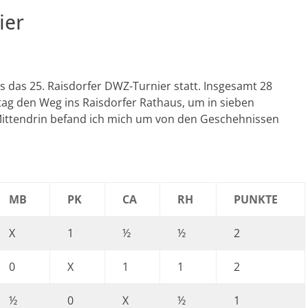
ier
 das 25. Raisdorfer DWZ-Turnier statt. Insgesamt 28
ag den Weg ins Raisdorfer Rathaus, um in sieben
ittendrin befand ich mich um von den Geschehnissen
MB
PK
CA
RH
PUNKTE
X
1
½
½
2
0
X
1
1
2
½
0
X
½
1