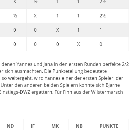
X
½
1
1
2½
½
X
1
1
2½
0
0
X
1
1
0
0
0
X
0
n denen Yannes und Jana in den ersten Runden perfekte 2/2
r sich ausmachten. Die Punkteteilung bedeutete
 so weitergeht, wird Yannes einer der ersten Spieler, der
 Unter den anderen beiden Spielern konnte sich Bjarne
 Einstiegs-DWZ ergattern. Für Finn aus der Wilstermarsch
ND
IF
MK
NB
PUNKTE