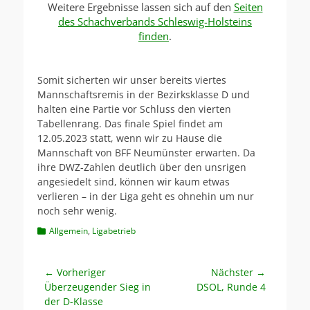
Weitere Ergebnisse lassen sich auf den
Seiten
des Schachverbands Schleswig-Holsteins
finden
.
Somit sicherten wir unser bereits viertes
Mannschaftsremis in der Bezirksklasse D und
halten eine Partie vor Schluss den vierten
Tabellenrang. Das finale Spiel findet am
12.05.2023 statt, wenn wir zu Hause die
Mannschaft von BFF Neumünster erwarten. Da
ihre DWZ-Zahlen deutlich über den unsrigen
angesiedelt sind, können wir kaum etwas
verlieren – in der Liga geht es ohnehin um nur
noch sehr wenig.
Kategorien
Allgemein
,
Ligabetrieb
Beitragsnavigation
← Vorheriger
Nächster →
Vorheriger
Nächster
Überzeugender Sieg in
DSOL, Runde 4
Beitrag:
Beitrag:
der D-Klasse