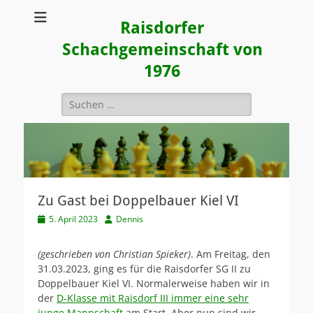
Raisdorfer
Schachgemeinschaft von
1976
Suchen
nach:
Zu Gast bei Doppelbauer Kiel VI
Veröffentlicht
Autor
5. April 2023
Dennis
am
(geschrieben von Christian Spieker)
. Am Freitag, den
31.03.2023, ging es für die Raisdorfer SG II zu
Doppelbauer Kiel VI. Normalerweise haben wir in
der
D-Klasse mit Raisdorf III immer eine sehr
junge Mannschaft
am Start. Aber nun sind wir