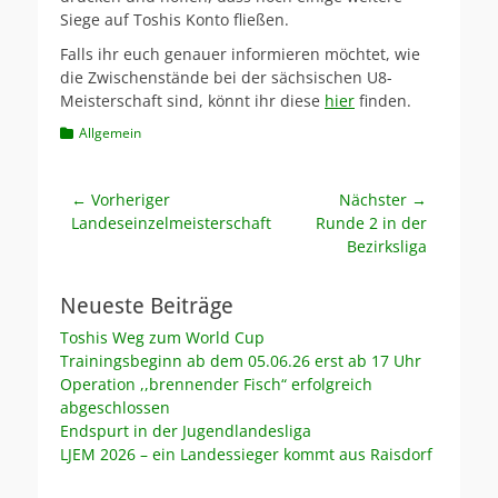
Siege auf Toshis Konto fließen.
Falls ihr euch genauer informieren möchtet, wie
die Zwischenstände bei der sächsischen U8-
Meisterschaft sind, könnt ihr diese
hier
finden.
Kategorien
Allgemein
Beitragsnavigation
← Vorheriger
Nächster →
Vorheriger
Nächster
Landeseinzelmeisterschaft
Runde 2 in der
Beitrag:
Beitrag:
Bezirksliga
Neueste Beiträge
Toshis Weg zum World Cup
Trainingsbeginn ab dem 05.06.26 erst ab 17 Uhr
Operation ,,brennender Fisch“ erfolgreich
abgeschlossen
Endspurt in der Jugendlandesliga
LJEM 2026 – ein Landessieger kommt aus Raisdorf