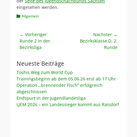
der
Seite des Jugendschachbunds Sachsen
eingesehen werden.
Kategorien
Allgemein
Beitragsnavigation
← Vorheriger
Nächster →
Vorheriger
Nächster
Runde 2 in der
Bezirksklasse D, 2.
Beitrag:
Beitrag:
Bezirksliga
Runde
Neueste Beiträge
Toshis Weg zum World Cup
Trainingsbeginn ab dem 05.06.26 erst ab 17 Uhr
Operation ,,brennender Fisch“ erfolgreich
abgeschlossen
Endspurt in der Jugendlandesliga
LJEM 2026 – ein Landessieger kommt aus Raisdorf