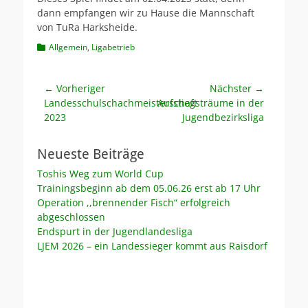
dann empfangen wir zu Hause die Mannschaft
von TuRa Harksheide.
Kategorien
Allgemein
,
Ligabetrieb
Beitragsnavigation
← Vorheriger
Nächster →
Vorheriger
Nächster
Landesschulschachmeisterschaft
Aufstiegsträume in der
Beitrag:
Beitrag:
2023
Jugendbezirksliga
Neueste Beiträge
Toshis Weg zum World Cup
Trainingsbeginn ab dem 05.06.26 erst ab 17 Uhr
Operation ,,brennender Fisch“ erfolgreich
abgeschlossen
Endspurt in der Jugendlandesliga
LJEM 2026 – ein Landessieger kommt aus Raisdorf