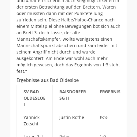
und 4 hatten sicherlich auch Siegmöglichkeiten in
der ersten Betrachtung auf den Brettern. Waren
oder mussten dann mit der Punkteteilung
zufrieden sein. Diese Halbe/Halbe-Chance nach
einem Mittelspiel ohne Bewegungen bot sich auch
an Brett 3, doch Lasse, der alte
Mannschaftskämpfer, wollte wenigstens einen
Mannschaftspunkt absichern und kam leider mit
seinem Angriff nicht durch und wurde
ausgekontert. Am Ende war wohl auch mehr
möglich gewesen, doch das Ergebnis von 1:3 steht
fest.“
Ergebnisse aus Bad Oldesloe
SV BAD
RAISDORFER
ERGEBNIS
OLDESLOE
SG II
I
Yannick
Justin Rothe
½:½
Zotschi
Lukas Rat
Peter
1:0