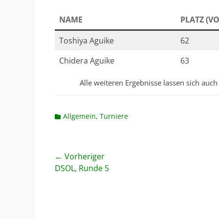
NAME
PLATZ (VO
Toshiya Aguike
62
Chidera Aguike
63
Alle weiteren Ergebnisse lassen sich auc
Kategorien
Allgemein
,
Turniere
Beitragsnavigation
← Vorheriger
Vorheriger
DSOL, Runde 5
Beitrag: