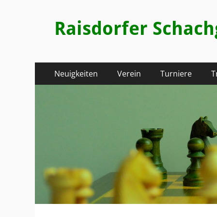
Raisdorfer Schac
Primäres
Zum
Neuigkeiten
Verein
Turniere
T
Inhalt
Menü
springen